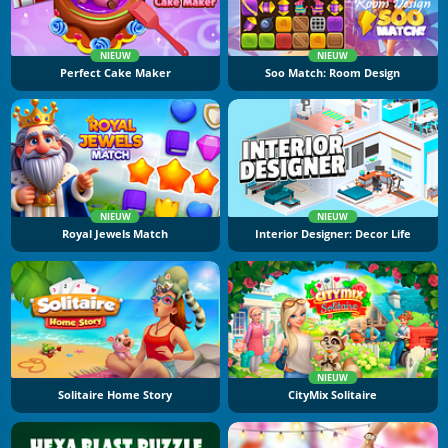
NIEUW
NIEUW
Perfect Cake Maker
Soo Match: Room Design
NIEUW
NIEUW
Royal Jewels Match
Interior Designer: Decor Life
NIEUW
Solitaire Home Story
CityMix Solitaire