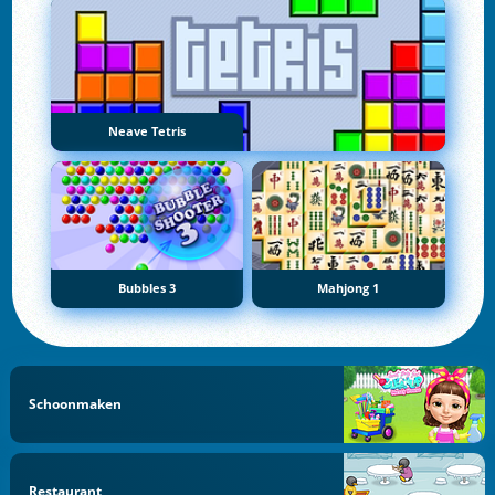
Neave Tetris
Bubbles 3
Mahjong 1
Schoonmaken
Restaurant