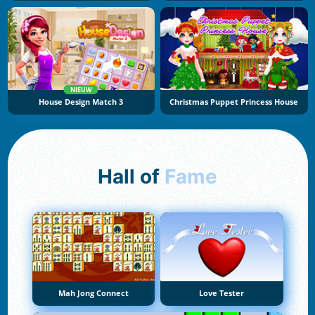
NIEUW
House Design Match 3
Christmas Puppet Princess House
Hall of
Fame
Mah Jong Connect
Love Tester