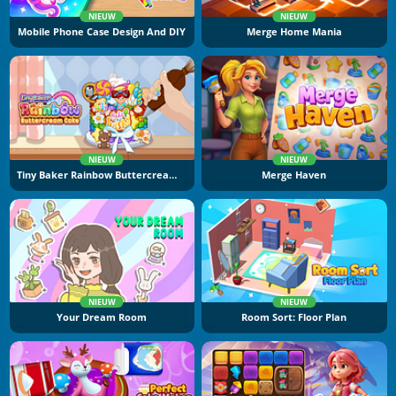
NIEUW
NIEUW
Mobile Phone Case Design And DIY
Merge Home Mania
NIEUW
NIEUW
Tiny Baker Rainbow Buttercream Cake
Merge Haven
NIEUW
NIEUW
Your Dream Room
Room Sort: Floor Plan