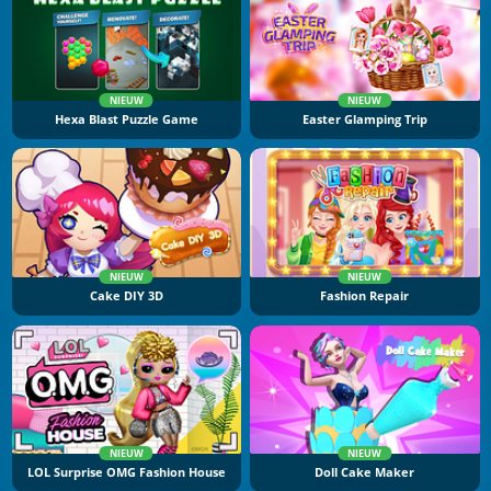
NIEUW
NIEUW
Hexa Blast Puzzle Game
Easter Glamping Trip
NIEUW
NIEUW
Cake DIY 3D
Fashion Repair
NIEUW
NIEUW
LOL Surprise OMG Fashion House
Doll Cake Maker