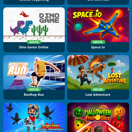
NIEUW
NIEUW
Dino Game Online
Space.io
NIEUW
NIEUW
Rooftop Run
Lost Adventure