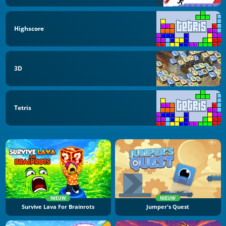
Highscore
3D
Tetris
NIEUW
NIEUW
Survive Lava For Brainrots
Jumper's Quest