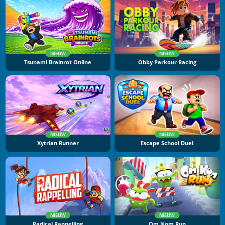
NIEUW
NIEUW
Tsunami Brainrot Online
Obby Parkour Racing
NIEUW
NIEUW
Xytrian Runner
Escape School Duel
NIEUW
NIEUW
Radical Rappelling
Om Nom Run