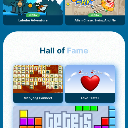
NIEUW
NIEUW
Labubu Adventure
Alien Chase: Swing And Fly
Hall of
Fame
Mah Jong Connect
Love Tester