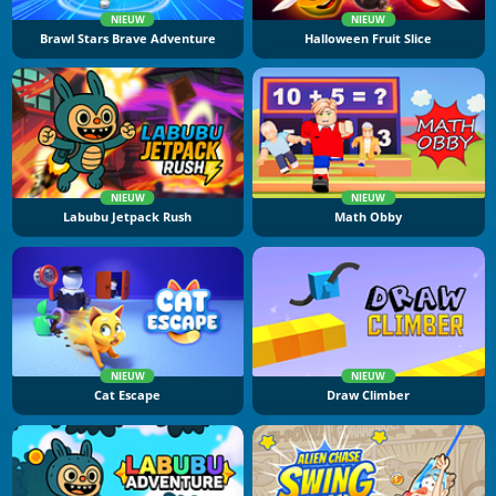
NIEUW
NIEUW
Brawl Stars Brave Adventure
Halloween Fruit Slice
NIEUW
NIEUW
Labubu Jetpack Rush
Math Obby
NIEUW
NIEUW
Cat Escape
Draw Climber