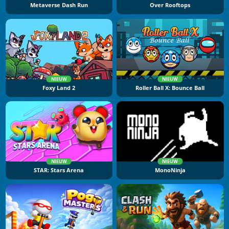
Metaverse Dash Run
Over Rooftops
NIEUW
NIEUW
Foxy Land 2
Roller Ball X: Bounce Ball
NIEUW
NIEUW
STAR: Stars Arena
MonoNinja