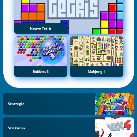
Neave Tetris
Bubbles 3
Mahjong 1
Strategie
Stickman