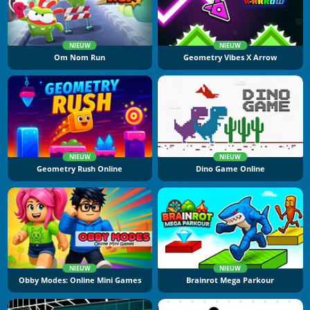
NIEUW
NIEUW
Om Nom Run
Geometry Vibes X Arrow
NIEUW
NIEUW
Geometry Rush Online
Dino Game Online
NIEUW
NIEUW
Obby Modes: Online Mini Games
Brainrot Mega Parkour