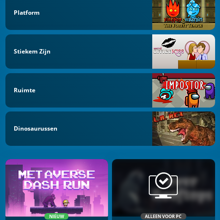
Platform
Stiekem Zijn
Ruimte
Dinosaurussen
NIEUW
ALLEEN VOOR PC