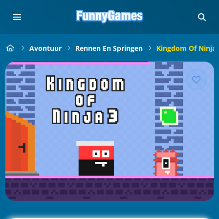
Avontuur
Rennen En Springen
Kingdom Of Ninja 