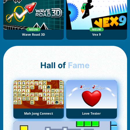
NIEUW
NIEUW
Wave Road 3D
Vex 9
Hall of
Fame
Mah Jong Connect
Love Tester