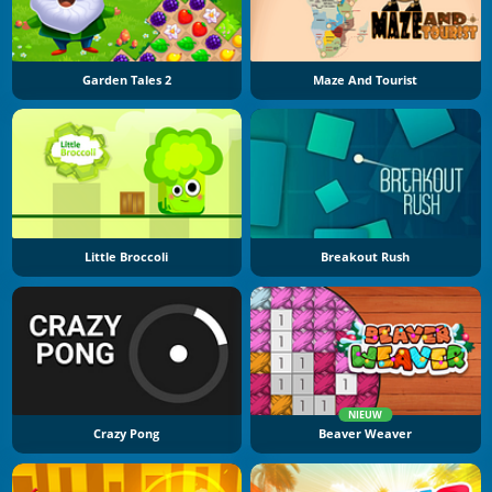
Garden Tales 2
Maze And Tourist
Little Broccoli
Breakout Rush
NIEUW
Crazy Pong
Beaver Weaver