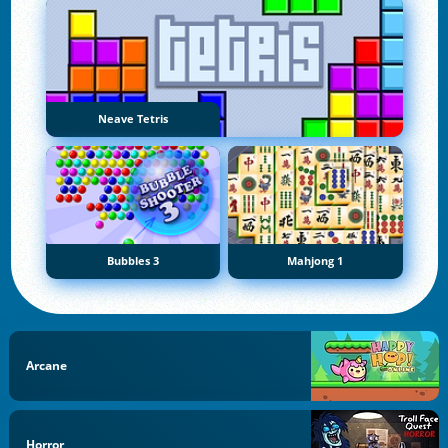
Neave Tetris
Bubbles 3
Mahjong 1
Arcane
Horror