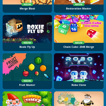
NIEUW
NIEUW
Merge Blast
Restoration Master
NIEUW
NIEUW
Boxie Fly Up
Chain Cube: 2048 Merge
NIEUW
NIEUW
Fruit Master
Robo Clone