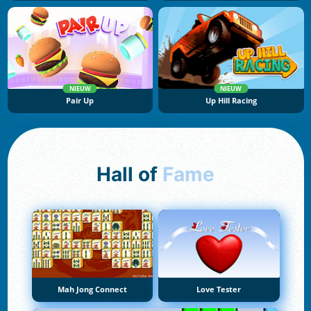
NIEUW
NIEUW
Pair Up
Up Hill Racing
Hall of
Fame
Mah Jong Connect
Love Tester