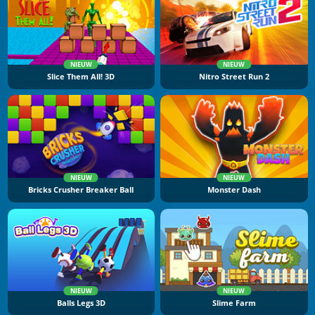
NIEUW
NIEUW
Slice Them All! 3D
Nitro Street Run 2
NIEUW
NIEUW
Bricks Crusher Breaker Ball
Monster Dash
NIEUW
NIEUW
Balls Legs 3D
Slime Farm