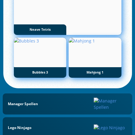
Neave Tetris
Bubbles 3
Mahjong 1
Manager Spellen
Lego Ninjago