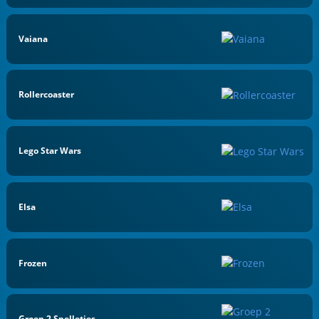
Vaiana
Rollercoaster
Lego Star Wars
Elsa
Frozen
Groep 2 Spelletjes