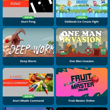
NIEUW
NIEUW
Atari Pong
Oddbods Ice Cream Fight
Deep Worm
One Man Invasion
NIEUW
Atari Missile Command
Fruit Master Online