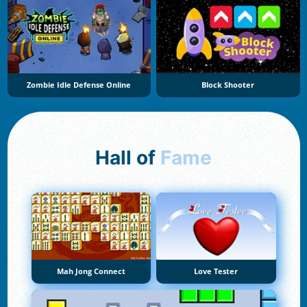
Zombie Idle Defense Online
Block Shooter
Hall of
Fame
Mah Jong Connect
Love Tester