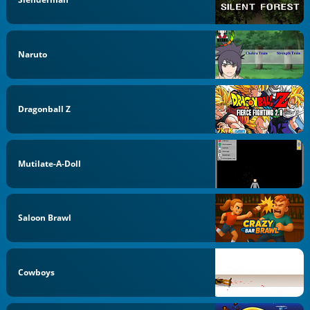
Naruto
Dragonball Z
Mutilate-A-Doll
Saloon Brawl
Cowboys