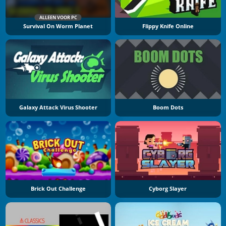
ALLEEN VOOR PC
Survival On Worm Planet
Flippy Knife Online
Galaxy Attack Virus Shooter
Boom Dots
Brick Out Challenge
Cyborg Slayer