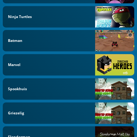
Ninja Turtles
Batman
Marvel
Spookhuis
Griezelig
Slenderman