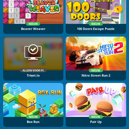
NIEUW
NIEUW
Beaver Weaver
100 Doors Escape Puzzle
ALLEEN VOOR PC
NIEUW
Triset.io
Nitro Street Run 2
NIEUW
NIEUW
Box Run
Pair Up