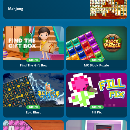
Mahjong
NIEUW
NIEUW
Find The Gift Box
MX Block Puzzle
NIEUW
NIEUW
Epic Blast
Fill Pix