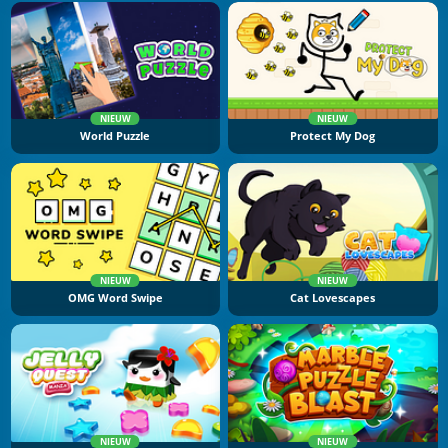
NIEUW
NIEUW
World Puzzle
Protect My Dog
NIEUW
NIEUW
OMG Word Swipe
Cat Lovescapes
NIEUW
NIEUW