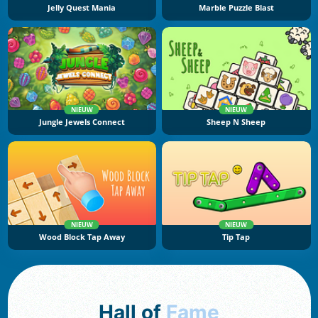
Jelly Quest Mania
Marble Puzzle Blast
NIEUW
NIEUW
Jungle Jewels Connect
Sheep N Sheep
NIEUW
NIEUW
Wood Block Tap Away
Tip Tap
Hall of
Fame