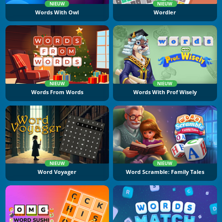
NIEUW
NIEUW
Words With Owl
Wordler
NIEUW
NIEUW
Words From Words
Words With Prof Wisely
NIEUW
NIEUW
Word Voyager
Word Scramble: Family Tales