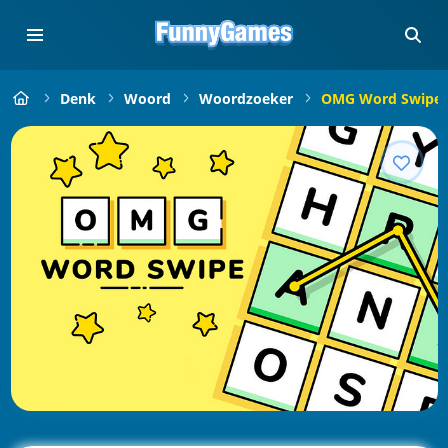
Denk
Woord
Woordzoeker
OMG Word Swipe