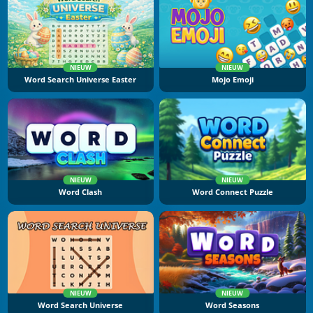
NIEUW
NIEUW
Word Search Universe Easter
Mojo Emoji
NIEUW
NIEUW
Word Clash
Word Connect Puzzle
NIEUW
NIEUW
Word Search Universe
Word Seasons