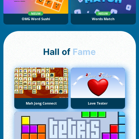
NIEUW
NIEUW
OMG Word Sushi
Words Match
Hall of
Fame
Mah Jong Connect
Love Tester