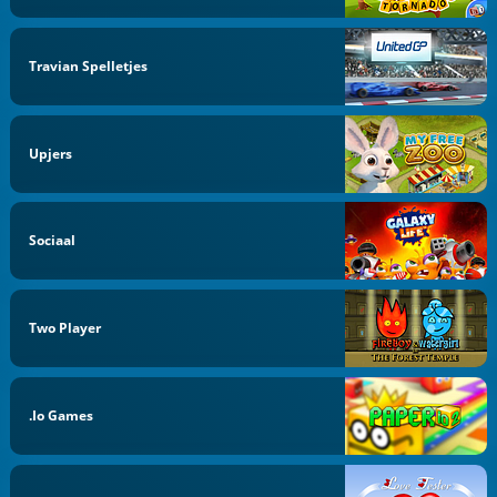
Travian Spelletjes
Upjers
Sociaal
Two Player
.io Games