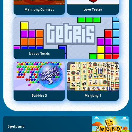
Mah Jong Connect
Love Tester
Neave Tetris
Bubbles 3
Mahjong 1
Spelpunt