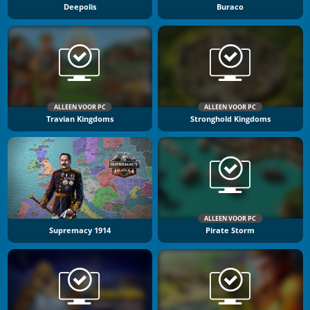
Deepolis
Buraco
ALLEEN VOOR PC
ALLEEN VOOR PC
Travian Kingdoms
Stronghold Kingdoms
ALLEEN VOOR PC
Supremacy 1914
Pirate Storm