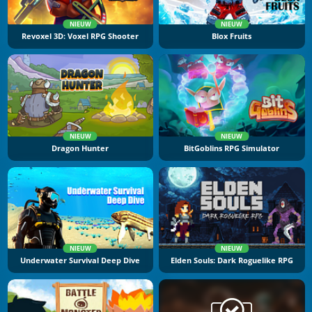
NIEUW
NIEUW
Revoxel 3D: Voxel RPG Shooter
Blox Fruits
NIEUW
NIEUW
Dragon Hunter
BitGoblins RPG Simulator
NIEUW
NIEUW
Underwater Survival Deep Dive
Elden Souls: Dark Roguelike RPG