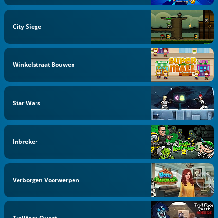
City Siege
Winkelstraat Bouwen
Star Wars
Inbreker
Verborgen Voorwerpen
Trollface Quest