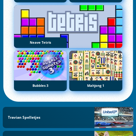
Neave Tetris
Bubbles 3
Mahjong 1
Travian Spelletjes