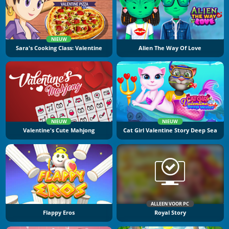
NIEUW
Sara's Cooking Class: Valentine
Alien The Way Of Love
NIEUW
NIEUW
Valentine's Cute Mahjong
Cat Girl Valentine Story Deep Sea
ALLEEN VOOR PC
Flappy Eros
Royal Story