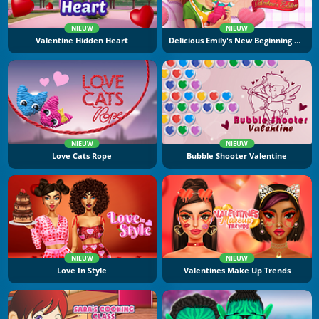
NIEUW
NIEUW
Valentine Hidden Heart
Delicious Emily's New Beginning Valentine's Edition
NIEUW
NIEUW
Love Cats Rope
Bubble Shooter Valentine
NIEUW
NIEUW
Love In Style
Valentines Make Up Trends