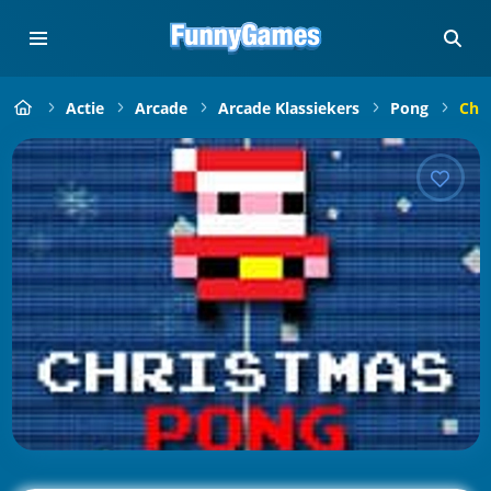
Actie
Arcade
Arcade Klassiekers
Pong
Chr