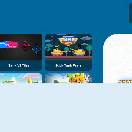
Tank VS Tiles
Stick Tank Wars
Enemy Aircrafts
Tank Fury
M