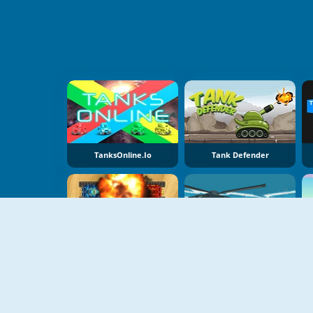
TanksOnline.io
Tank Defender
Tank Rumble
Battle Desert Storm