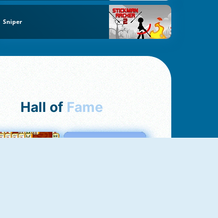
Sniper
Hall of
Fame
ah Jong Connect
Love Tester