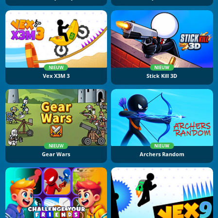
NIEUW
NIEUW
Vex X3M 3
Stick Kill 3D
NIEUW
NIEUW
Gear Wars
Archers Random