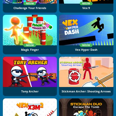
NIEUW
NIEUW
Challenge Your Friends
Vex 9
NIEUW
NIEUW
Magic Finger
Vex Hyper Dash
Tony Archer
Stickman Archer: Shooting Arrows