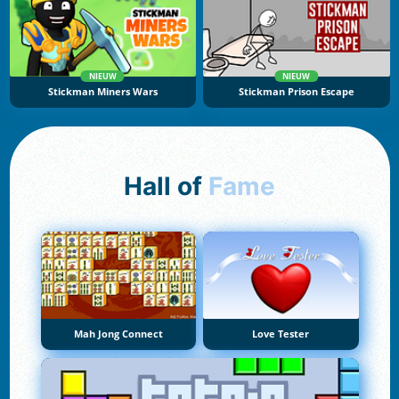
NIEUW
NIEUW
Stickman Miners Wars
Stickman Prison Escape
Hall of
Fame
Mah Jong Connect
Love Tester