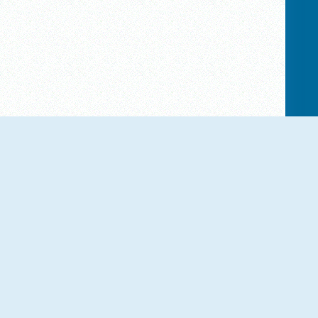
NIEUW
NIEUW
Jungle Solitaire
Office Spider Solitaire
NIEUW
NIEUW