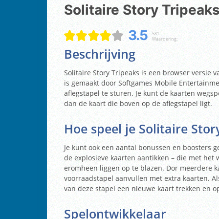
Solitaire Story Tripeak
3.5
581
Waardering:
Beschrijving
Solitaire Story Tripeaks is een browser versie 
is gemaakt door Softgames Mobile Entertainmen
aflegstapel te sturen. Je kunt de kaarten wegsp
dan de kaart die boven op de aflegstapel ligt.
Hoe speel je Solitaire Stor
Je kunt ook een aantal bonussen en boosters ge
de explosieve kaarten aantikken – die met het
eromheen liggen op te blazen. Dor meerdere ka
voorraadstapel aanvullen met extra kaarten. A
van deze stapel een nieuwe kaart trekken en op
Spelontwikkelaar