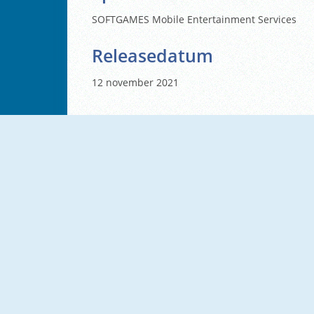
SOFTGAMES Mobile Entertainment Services
Releasedatum
12 november 2021
NIEUW
NIEUW
Office Pyramid Solitaire
Solitaire Farm Seasons 5
NIEUW
NIEUW