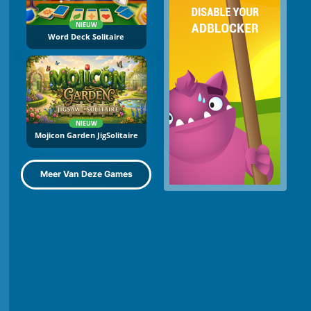
NIEUW
Word Deck Solitaire
NIEUW
Mojicon Garden JigSolitaire
Meer Van Deze Games