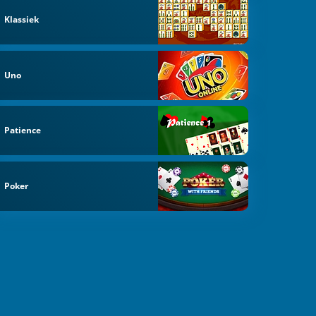
Klassiek
Uno
Patience
Poker