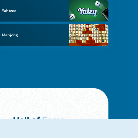
Yahtzee
Mahjong
Hall of
Fame