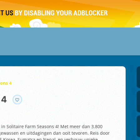
sons 4
 4
r in Solitaire Farm Seasons 4! Met meer dan 3.800
gewassen en uitdagingen dan ooit tevoren. Reis door
id-Korea, Sumatra en Nepal, en verbouw unieke