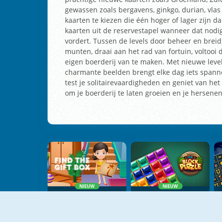
gewassen zoals bergavens, ginkgo, durian, vlas 
kaarten te kiezen die één hoger of lager zijn d
kaarten uit de reservestapel wanneer dat nodi
vordert. Tussen de levels door beheer en breid 
munten, draai aan het rad van fortuin, voltooi 
eigen boerderij van te maken. Met nieuwe le
charmante beelden brengt elke dag iets spanne
test je solitairevaardigheden en geniet van he
om je boerderij te laten groeien en je hersenen
NIEUW
NIEUW
Find The Gift Box
MX Block Puzzle