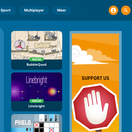
Sport
Multiplayer
Meer
NIEUW
BubbleQuod
NIEUW
Linebright