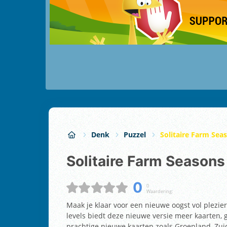
Denk
Puzzel
Solitaire Farm Sea
Solitaire Farm Seasons
0
0
Waardering:
Maak je klaar voor een nieuwe oogst vol plezie
levels biedt deze nieuwe versie meer kaarten, 
prachtige nieuwe kaarten zoals Groenland, Zu