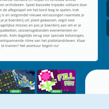
en orchideeën. Speel klassieke tripeaks solitaire door
an de aflegstapel om het bord leeg te spelen, trek
g is en ontgrendel nieuwe verrassingen naarmate je
je je boerderij uit: plant gewassen, oogst voor
dagelijkse missies en pas je boerderij aan om er je
velpakketten, seizoensgebonden evenementen en
nds. Kom dagelijks terug voor speciale beloningen,
t ontspannende ritme van het plattelandsleven. Klaar
 te trainen? Het avontuur begint nu!
NIEUW
NIEUW
Epic Blast
Fill Pix