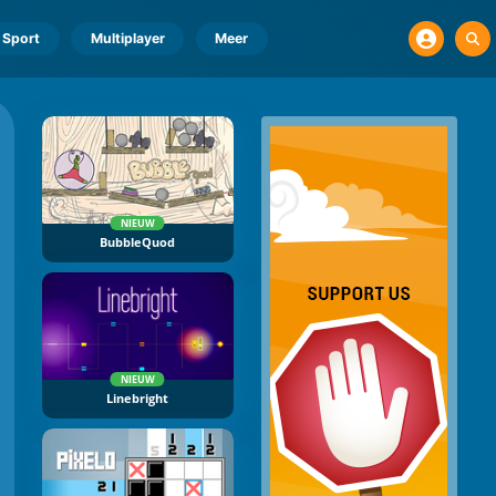
Sport
Multiplayer
Meer
NIEUW
BubbleQuod
NIEUW
Linebright