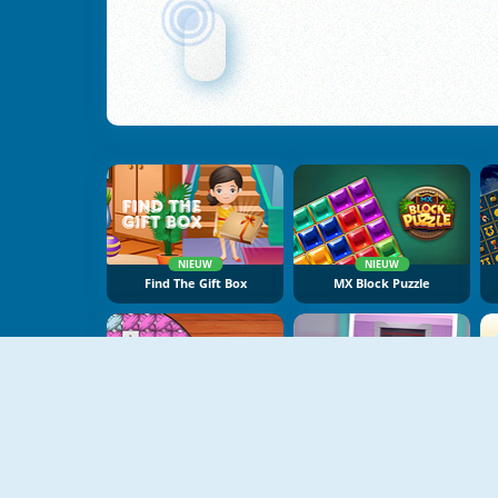
NIEUW
NIEUW
Find The Gift Box
MX Block Puzzle
NIEUW
NIEUW
Beaver Weaver
100 Doors Escape Puzzle