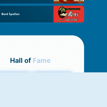
Bord Spellen
Hall of
Fame
ah Jong Connect
Love Tester