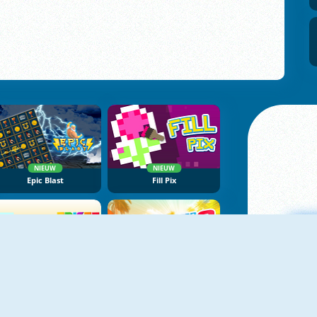
NIEUW
NIEUW
Epic Blast
Fill Pix
NIEUW
NIEUW
Triset.io
Nitro Street Run 2
M