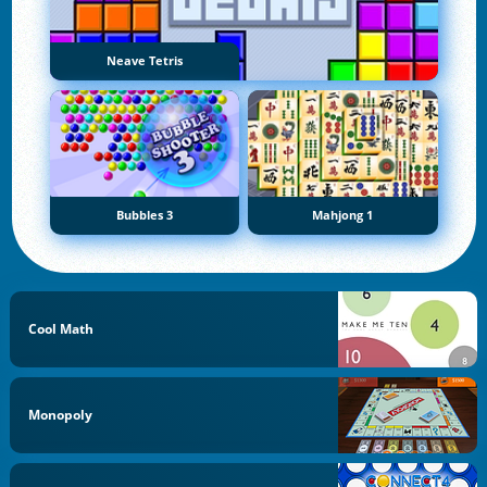
Neave Tetris
Bubbles 3
Mahjong 1
Cool Math
Monopoly