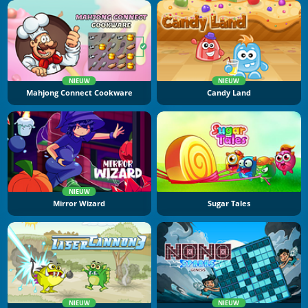
NIEUW
NIEUW
Mahjong Connect Cookware
Candy Land
NIEUW
Mirror Wizard
Sugar Tales
NIEUW
NIEUW