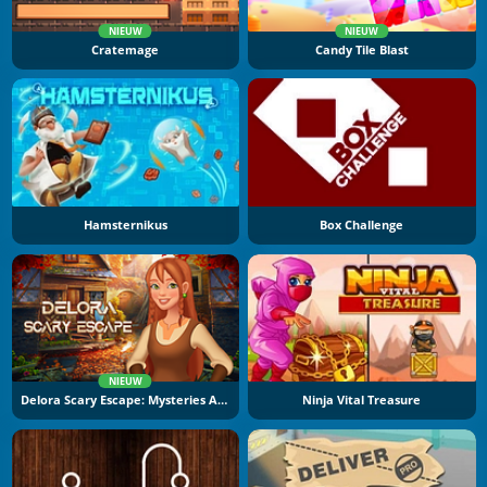
NIEUW
NIEUW
Cratemage
Candy Tile Blast
Hamsternikus
Box Challenge
NIEUW
Delora Scary Escape: Mysteries Adventure
Ninja Vital Treasure