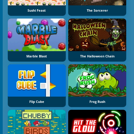
Sushi Feast
The Sorcerer
Marble Blast
The Halloween Chain
Flip Cube
Frog Rush