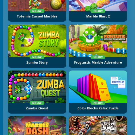
NIEUW
NIEUW
Totemia Cursed Marbles
Marble Blast 2
NIEUW
NIEUW
Zumba Story
Frogtastic Marble Adventure
NIEUW
NIEUW
Zumba Quest
Color Blocks Relax Puzzle