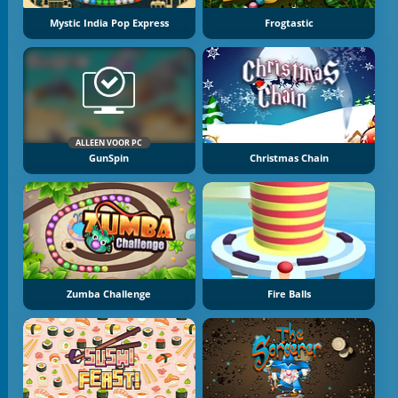
Mystic India Pop Express
Frogtastic
ALLEEN VOOR PC
GunSpin
Christmas Chain
Zumba Challenge
Fire Balls