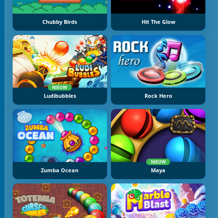
Chubby Birds
Hit The Glow
NIEUW
Ludibubbles
Rock Hero
NIEUW
Zumba Ocean
Maya