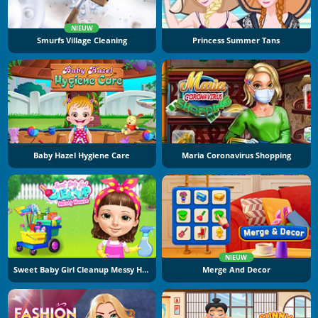
NIEUW
Smurfs Village Cleaning
Princess Summer Tans
Baby Hazel Hygiene Care
Maria Coronavirus Shopping
NIEUW
Sweet Baby Girl Cleanup Messy House
Merge And Decor