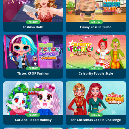
NIEUW
NIEUW
Fashion Holic
Funny Rescue Sumo
NIEUW
NIEUW
Tictoc KPOP Fashion
Celebrity Foodie Style
NIEUW
NIEUW
Cat And Rabbit Holiday
BFF Christmas Cookie Challenge