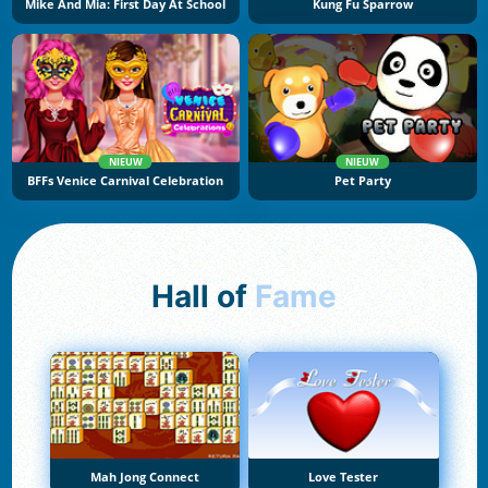
Mike And Mia: First Day At School
Kung Fu Sparrow
NIEUW
NIEUW
BFFs Venice Carnival Celebration
Pet Party
Hall of
Fame
Mah Jong Connect
Love Tester