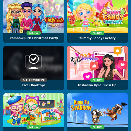
NIEUW
NIEUW
Rainbow Girls Christmas Party
Yummy Candy Factory
ALLEEN VOOR PC
NIEUW
Over Rooftops
Instadiva Kylie Dress Up
NIEUW
NIEUW