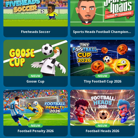
Fiveheads Soccer
Sports Heads Football Championship
NIEUW
NIEUW
Goose Cup
TIny Football Cup 2026
NIEUW
NIEUW
Football Penalty 2026
Football Heads 2026