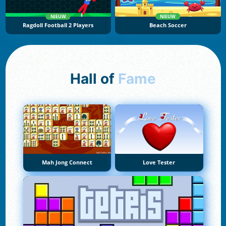
NIEUW
NIEUW
Ragdoll Football 2 Players
Beach Soccer
Hall of
Fame
Mah Jong Connect
Love Tester