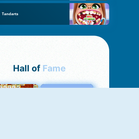
Tandarts
Hall of
Fame
ah Jong Connect
Love Tester