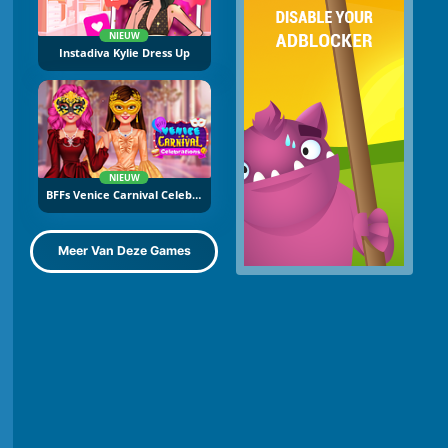
NIEUW
Instadiva Kylie Dress Up
NIEUW
BFFs Venice Carnival Celebration
Meer Van Deze Games