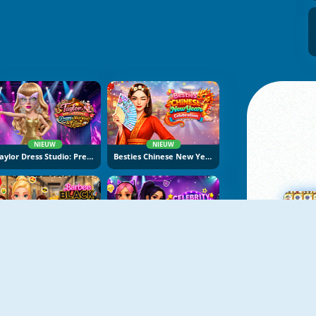
NIEUW
NIEUW
Taylor Dress Studio: Preppy And Wild West Glam
Besties Chinese New Year Celebration
NIEUW
NIEUW
Barbee Black Friday Fashion
Celebrity E-Girl Vibes
M