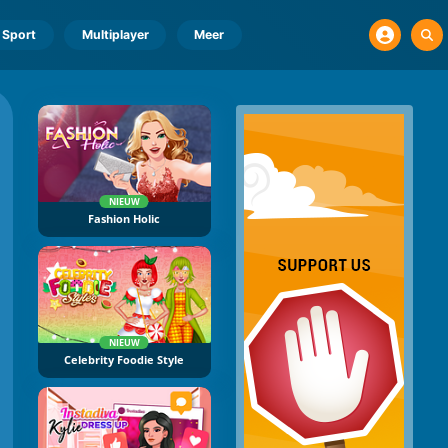
Sport
Multiplayer
Meer
NIEUW
Fashion Holic
NIEUW
Celebrity Foodie Style