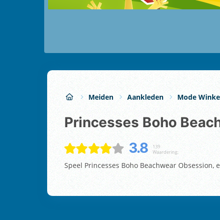
Meiden
Aankleden
Mode Winke
Princesses Boho Bea
3.8
139
Waardering:
Speel Princesses Boho Beachwear Obsession, ee