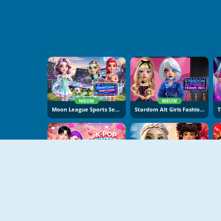
NIEUW
NIEUW
Moon League Sports Season
Stardom Alt Girls Fashion Duel
NIEUW
NIEUW
K-Pop Hunters Valentine Style
Hot And Cold Winter Style