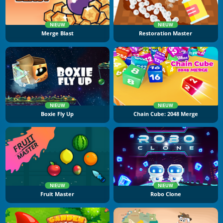
NIEUW
NIEUW
Merge Blast
Restoration Master
NIEUW
NIEUW
Boxie Fly Up
Chain Cube: 2048 Merge
NIEUW
NIEUW
Fruit Master
Robo Clone