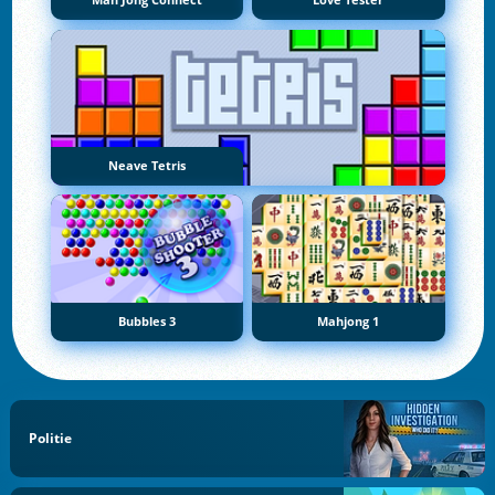
Mah Jong Connect
Love Tester
Neave Tetris
Bubbles 3
Mahjong 1
Politie