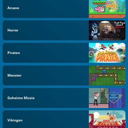
Arcane
Horror
Piraten
Monster
Geheime Missie
Vikingen