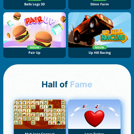
Balls Legs 3D
Slime Farm
NIEUW
NIEUW
Pair Up
Up Hill Racing
Hall of
Fame