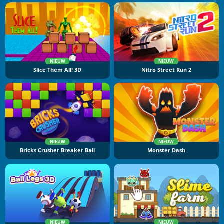
NIEUW
NIEUW
Slice Them All! 3D
Nitro Street Run 2
NIEUW
NIEUW
Bricks Crusher Breaker Ball
Monster Dash
NIEUW
NIEUW