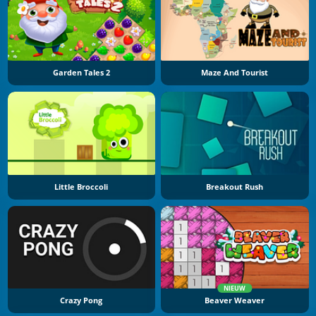
Garden Tales 2
Maze And Tourist
Little Broccoli
Breakout Rush
NIEUW
Crazy Pong
Beaver Weaver