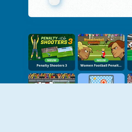
NIEUW
NIEUW
Penalty Shooters 3
Women Football Penalty Champions
Soccer Master
Free Kick Online