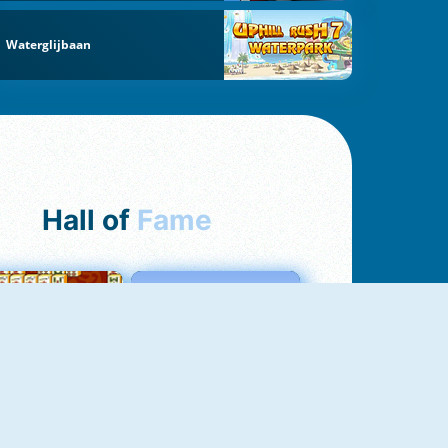
Waterglijbaan
Hall of
Fame
ah Jong Connect
Love Tester