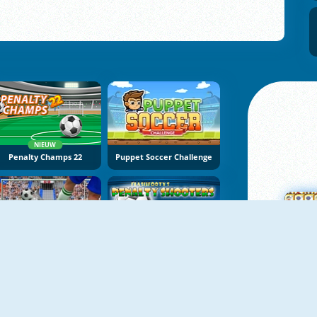
NIEUW
Penalty Champs 22
Puppet Soccer Challenge
Penalty Kicks Online
Penalty Shooters 1
M