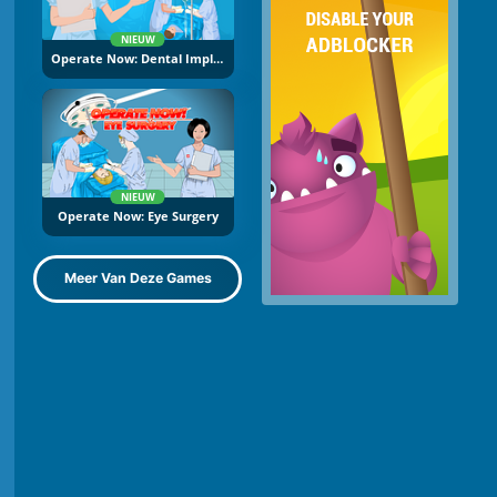
NIEUW
Operate Now: Dental Implant Surgery
NIEUW
Operate Now: Eye Surgery
Meer Van Deze Games