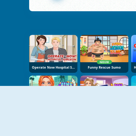
NIEUW
Operate Now Hospital Surgeon
Funny Rescue Sumo
NIEUW
NIEUW
ASMR Tattoo Treatment
Bone Doctor Shoulder Case