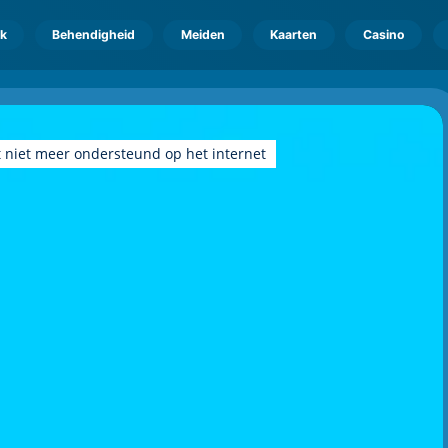
k
Behendigheid
Meiden
Kaarten
Casino
 niet meer ondersteund op het internet