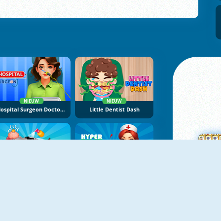
NIEUW
NIEUW
Hospital Surgeon Doctor Game
Little Dentist Dash
NIEUW
NIEUW
Ocean Small Hospital Doctor
Hyper Nurse: Hospital Games
M