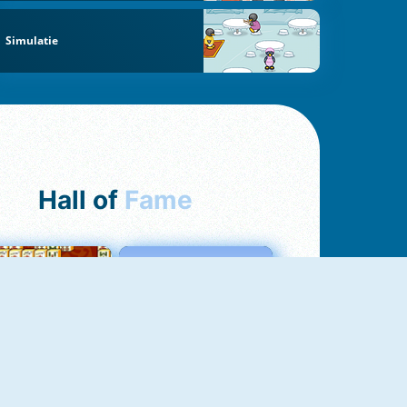
Simulatie
Hall of
Fame
ah Jong Connect
Love Tester