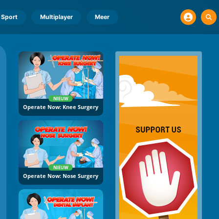
Sport
Multiplayer
Meer
NIEUW
Operate Now: Knee Surgery
NIEUW
Operate Now: Nose Surgery