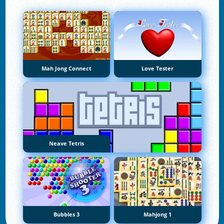
Mah Jong Connect
Love Tester
Neave Tetris
Bubbles 3
Mahjong 1