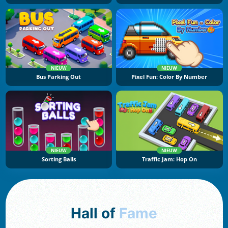
NIEUW
NIEUW
Bus Parking Out
Pixel Fun: Color By Number
NIEUW
NIEUW
Sorting Balls
Traffic Jam: Hop On
Hall of
Fame