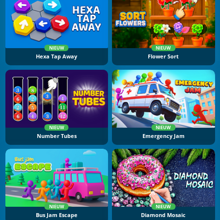
NIEUW
NIEUW
Hexa Tap Away
Flower Sort
NIEUW
NIEUW
Number Tubes
Emergency Jam
NIEUW
NIEUW
Bus Jam Escape
Diamond Mosaic