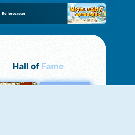
Rollercoaster
Hall of
Fame
ah Jong Connect
Love Tester