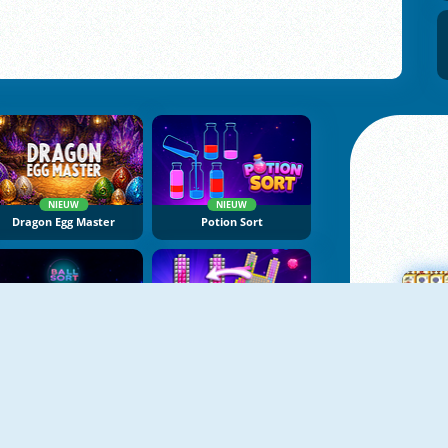
NIEUW
NIEUW
Dragon Egg Master
Potion Sort
NIEUW
NIEUW
Ball Sort
Jewel Coloring
M