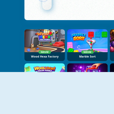
NIEUW
NIEUW
Wood Hexa Factory
Marble Sort
NIEUW
NIEUW
Woolloop! Color Puzzle
Magic Water Sort Puzzle