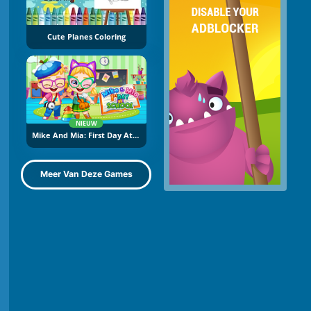
Cute Planes Coloring
NIEUW
Mike And Mia: First Day At School
Meer Van Deze Games