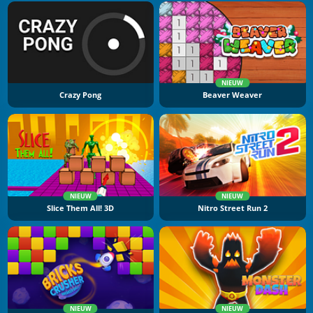
NIEUW
Crazy Pong
Beaver Weaver
NIEUW
NIEUW
Slice Them All! 3D
Nitro Street Run 2
NIEUW
NIEUW