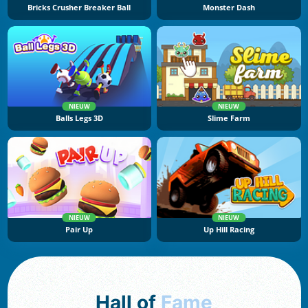
Bricks Crusher Breaker Ball
Monster Dash
NIEUW
NIEUW
Balls Legs 3D
Slime Farm
NIEUW
NIEUW
Pair Up
Up Hill Racing
Hall of
Fame