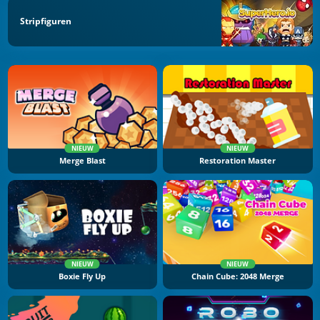
Stripfiguren
NIEUW
NIEUW
Merge Blast
Restoration Master
NIEUW
NIEUW
Boxie Fly Up
Chain Cube: 2048 Merge