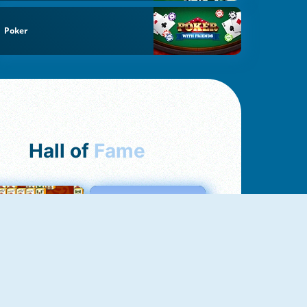
Poker
Hall of
Fame
ah Jong Connect
Love Tester