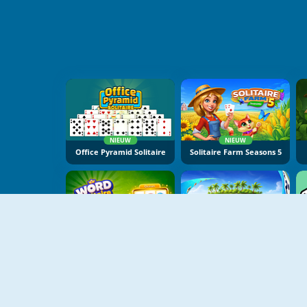
NIEUW
NIEUW
Office Pyramid Solitaire
Solitaire Farm Seasons 5
NIEUW
NIEUW
Word Solitaire
Solitaire Tripeaks Escapes