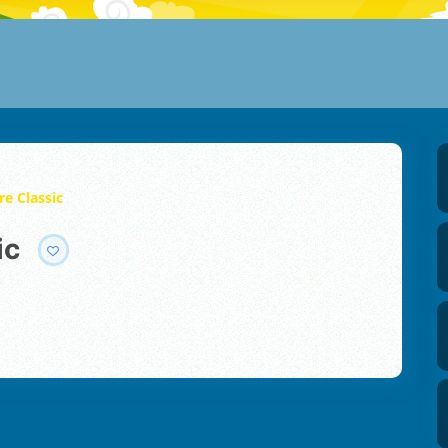
re Classic
ic