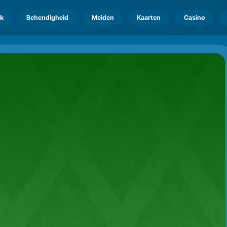
k
Behendigheid
Meiden
Kaarten
Casino