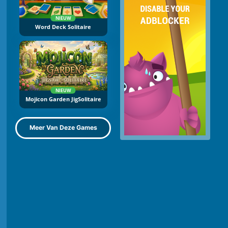
NIEUW
Word Deck Solitaire
NIEUW
Mojicon Garden JigSolitaire
Meer Van Deze Games