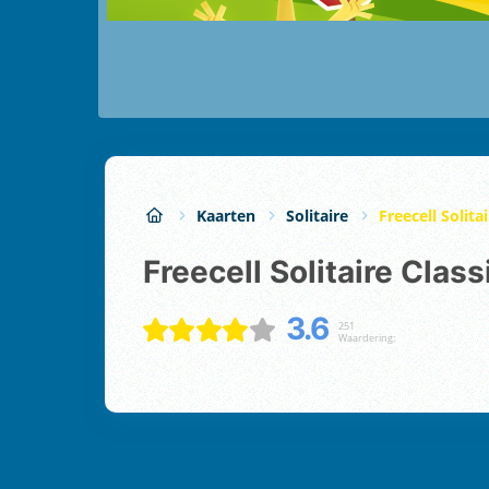
Kaarten
Solitaire
Freecell Solitai
Freecell Solitaire Class
3.6
251
Waardering: