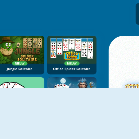
NIEUW
NIEUW
Jungle Solitaire
Office Spider Solitaire
NIEUW
NIEUW
Daily Solitaire Challenge
Winter Solitaire Tripeaks
M