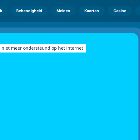
k
Behendigheid
Meiden
Kaarten
Casino
 niet meer ondersteund op het internet