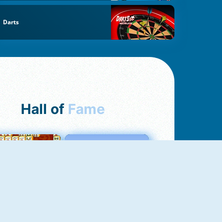
Darts
Hall of
Fame
ah Jong Connect
Love Tester