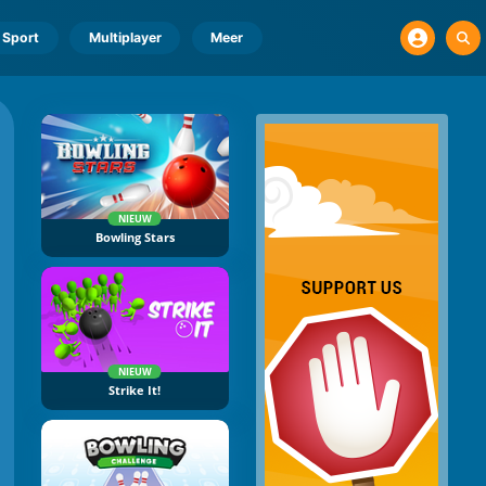
Sport
Multiplayer
Meer
NIEUW
Bowling Stars
NIEUW
Strike It!