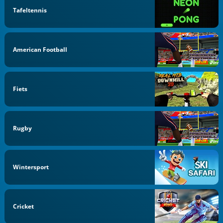
Tafeltennis
American Football
Fiets
Rugby
Wintersport
Cricket