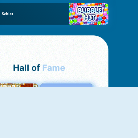
Schiet
Hall of
Fame
ah Jong Connect
Love Tester