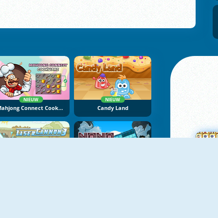
NIEUW
NIEUW
Mahjong Connect Cookware
Candy Land
NIEUW
NIEUW
Laser Cannon 3
NoNoSparks: Genesis
M