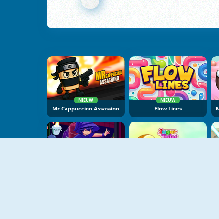
NIEUW
NIEUW
Mr Cappuccino Assassino
Flow Lines
NIEUW
Mirror Wizard
Sugar Tales