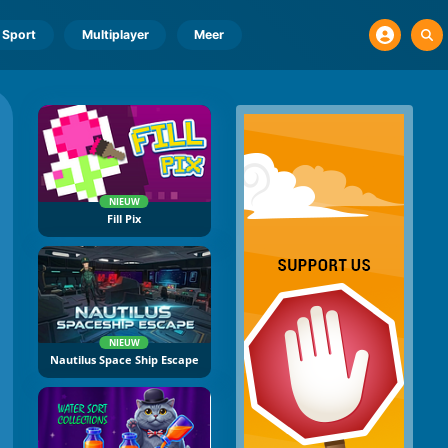
Sport
Multiplayer
Meer
NIEUW
Fill Pix
NIEUW
Nautilus Space Ship Escape