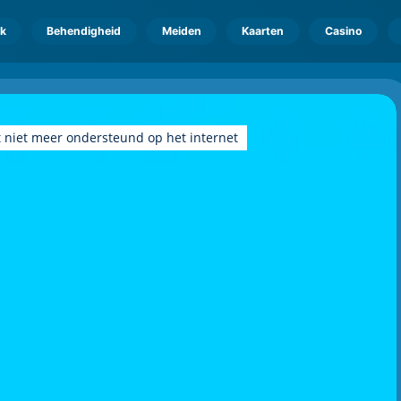
k
Behendigheid
Meiden
Kaarten
Casino
 niet meer ondersteund op het internet