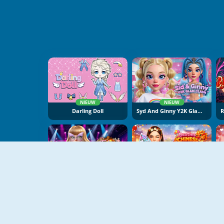
NIEUW
NIEUW
Darling Doll
Syd And Ginny Y2K Glam Clash
NIEUW
NIEUW
Taylor Dress Studio: Preppy And Wild West Glam
Besties Chinese New Year Celebration