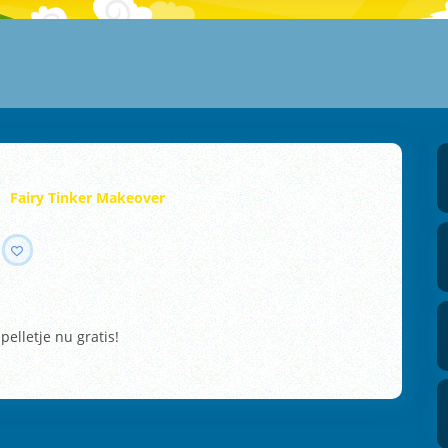
Fairy Tinker Makeover
elletje nu gratis!