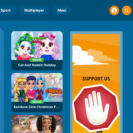
Sport
Multiplayer
Meer
NIEUW
Cat And Rabbit Holiday
NIEUW
Rainbow Girls Christmas Party