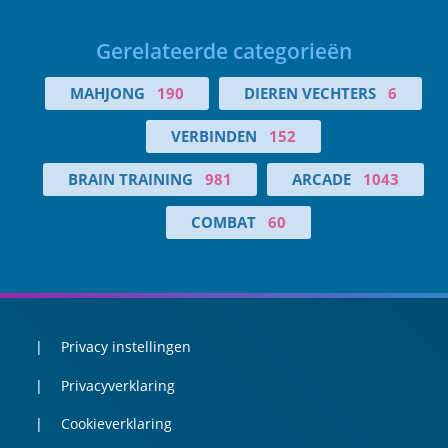
Gerelateerde categorieën
MAHJONG
190
DIEREN VECHTERS
6
VERBINDEN
152
BRAIN TRAINING
981
ARCADE
1043
COMBAT
60
Privacy instellingen
Privacyverklaring
Cookieverklaring