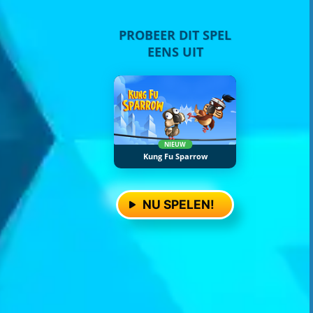
PROBEER DIT SPEL
EENS UIT
NIEUW
Kung Fu Sparrow
NU SPELEN!