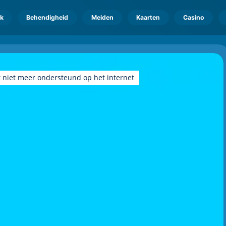
k
Behendigheid
Meiden
Kaarten
Casino
 niet meer ondersteund op het internet