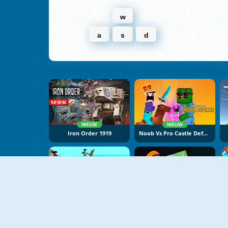
w
a
s
d
NIEUW
NIEUW
Iron Order 1919
Noob Vs Pro Castle Defence
NIEUW
NIEUW
Island Of Pirates
Among Vs Creeper