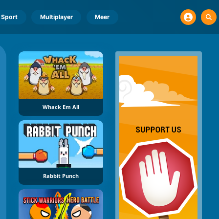
Sport
Multiplayer
Meer
Whack Em All
Rabbit Punch