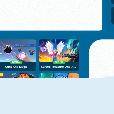
NIEUW
NIEUW
Guns And Magic
Cursed Treasure One-And-A-Half
NIEUW
NIEUW
Noob Vs Pro Challenge
Shadow Ninja Revenge
M