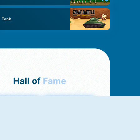
Tank
Hall of
Fame
ah Jong Connect
Love Tester