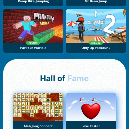
Ramp Bike Jumping
Mr Bean Jump
NIEUW
NIEUW
Parkour World 2
Only Up Parkour 2
Hall of
Fame
Mah Jong Connect
Love Tester