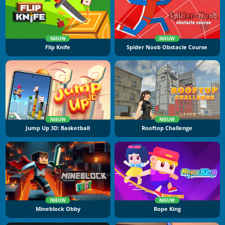
NIEUW
NIEUW
Flip Knife
Spider Noob Obstacle Course
NIEUW
NIEUW
Jump Up 3D: Basketball
Rooftop Challenge
NIEUW
NIEUW
Mineblock Obby
Rope King