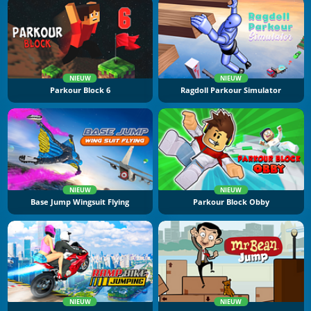
NIEUW
NIEUW
Parkour Block 6
Ragdoll Parkour Simulator
NIEUW
NIEUW
Base Jump Wingsuit Flying
Parkour Block Obby
NIEUW
NIEUW