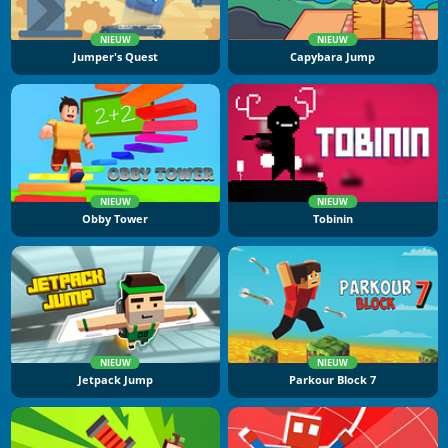
NIEUW
NIEUW
Jumper's Quest
Capybara Jump
NIEUW
NIEUW
Obby Tower
Tobinin
NIEUW
NIEUW
Jetpack Jump
Parkour Block 7