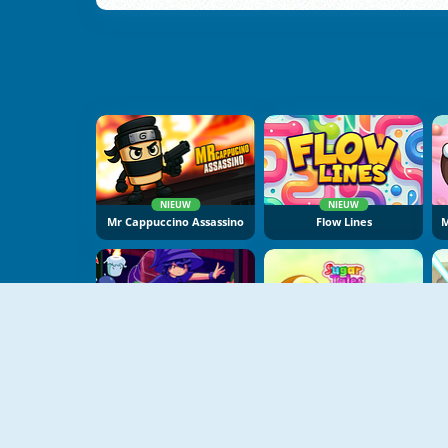
NIEUW
NIEUW
Mr Cappuccino Assassino
Flow Lines
NIEUW
Mirror Wizard
Sugar Tales