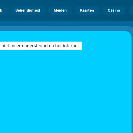
k
Behendigheid
Meiden
Kaarten
Casino
 niet meer ondersteund op het internet