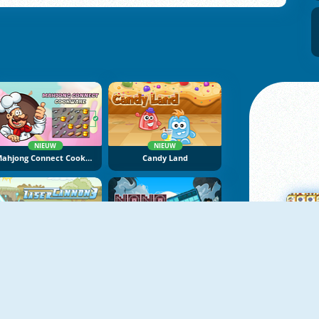
NIEUW
NIEUW
Mahjong Connect Cookware
Candy Land
NIEUW
NIEUW
Laser Cannon 3
NoNoSparks: Genesis
M