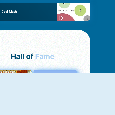
Cool Math
Hall of
Fame
ah Jong Connect
Love Tester