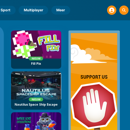
Sport
Multiplayer
Meer
NIEUW
Fill Pix
NIEUW
Nautilus Space Ship Escape