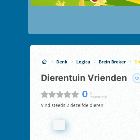
Denk
Logica
Brein Breker
Di
Dierentuin Vrienden
0
0
Waardering:
Vind steeds 2 dezelfde dieren.