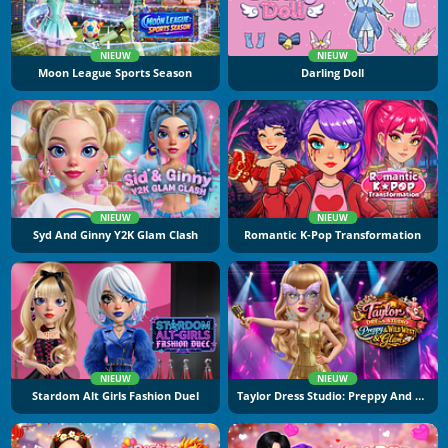
NIEUW
NIEUW
Moon League Sports Season
Darling Doll
NIEUW
NIEUW
Syd And Ginny Y2K Glam Clash
Romantic K-Pop Transformation
NIEUW
NIEUW
Stardom Alt Girls Fashion Duel
Taylor Dress Studio: Preppy And Wild West Glam