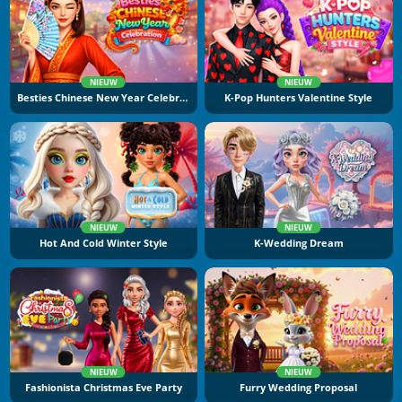
NIEUW
NIEUW
Besties Chinese New Year Celebration
K-Pop Hunters Valentine Style
NIEUW
NIEUW
Hot And Cold Winter Style
K-Wedding Dream
NIEUW
NIEUW
Fashionista Christmas Eve Party
Furry Wedding Proposal