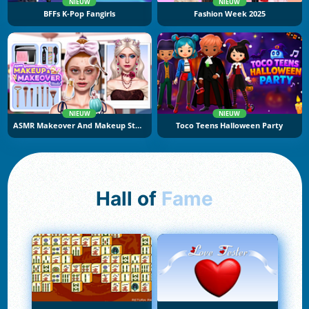
NIEUW
NIEUW
BFFs K-Pop Fangirls
Fashion Week 2025
NIEUW
NIEUW
ASMR Makeover And Makeup Studio
Toco Teens Halloween Party
Hall of
Fame