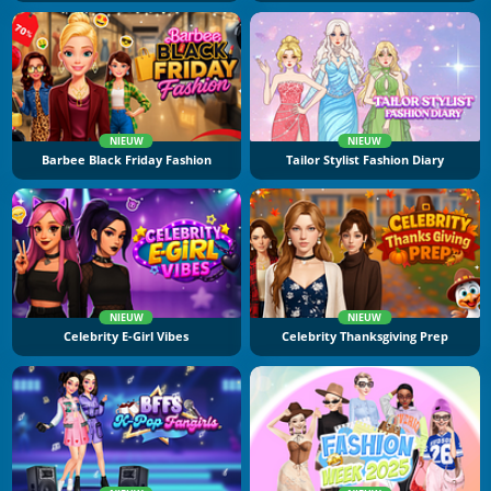
NIEUW
NIEUW
Barbee Black Friday Fashion
Tailor Stylist Fashion Diary
NIEUW
NIEUW
Celebrity E-Girl Vibes
Celebrity Thanksgiving Prep