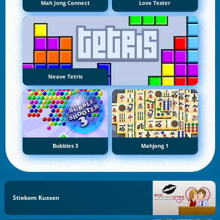
Mah Jong Connect
Love Tester
Neave Tetris
Bubbles 3
Mahjong 1
Stiekem Kussen