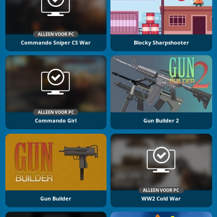
ALLEEN VOOR PC
Commando Sniper CS War
Blocky Sharpshooter
ALLEEN VOOR PC
Commando Girl
Gun Builder 2
ALLEEN VOOR PC
Gun Builder
WW2 Cold War