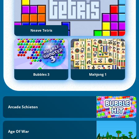
Neave Tetris
Bubbles 3
Mahjong 1
Arcade Schieten
Age Of War