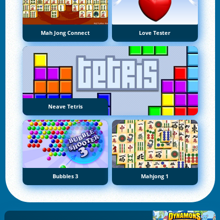
Mah Jong Connect
Love Tester
Neave Tetris
Bubbles 3
Mahjong 1