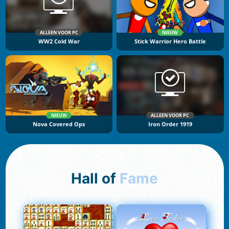
ALLEEN VOOR PC
NIEUW
WW2 Cold War
Stick Warrior Hero Battle
NIEUW
ALLEEN VOOR PC
Nova Covered Ops
Iron Order 1919
Hall of
Fame