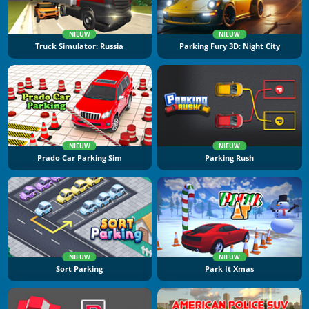
NIEUW
NIEUW
Truck Simulator: Russia
Parking Fury 3D: Night City
NIEUW
NIEUW
Prado Car Parking Sim
Parking Rush
NIEUW
NIEUW
Sort Parking
Park It Xmas