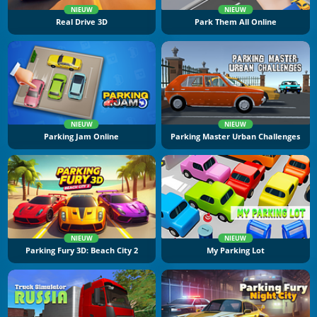
NIEUW
NIEUW
Real Drive 3D
Park Them All Online
NIEUW
NIEUW
Parking Jam Online
Parking Master Urban Challenges
NIEUW
NIEUW
Parking Fury 3D: Beach City 2
My Parking Lot