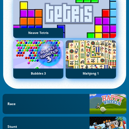
Neave Tetris
Bubbles 3
Mahjong 1
Race
Stunt