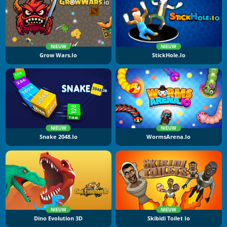
NIEUW
NIEUW
Grow Wars.io
StickHole.io
NIEUW
NIEUW
Snake 2048.io
WormsArena.io
NIEUW
NIEUW
Dino Evolution 3D
Skibidi Toilet Io