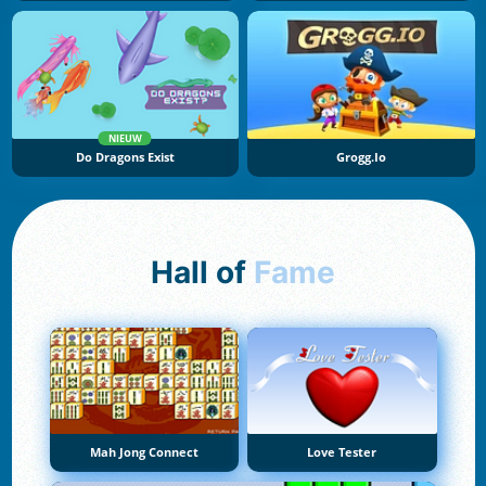
NIEUW
Do Dragons Exist
Grogg.io
Hall of
Fame
Mah Jong Connect
Love Tester