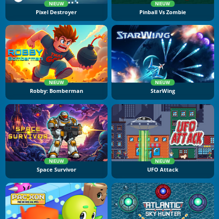
NIEUW
NIEUW
Pixel Destroyer
Pinball Vs Zombie
NIEUW
NIEUW
Robby: Bomberman
StarWing
NIEUW
NIEUW
Space Survivor
UFO Attack