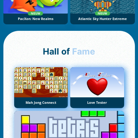
NIEUW
NIEUW
PacXon: New Realms
Atlantic Sky Hunter Extreme
Hall of
Fame
Mah Jong Connect
Love Tester