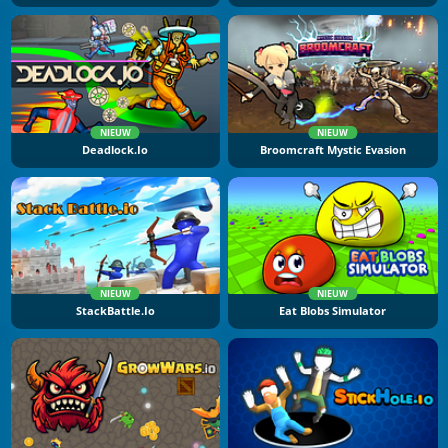
NIEUW
NIEUW
Deadlock.io
Broomcraft Mystic Evasion
NIEUW
NIEUW
StackBattle.io
Eat Blobs Simulator