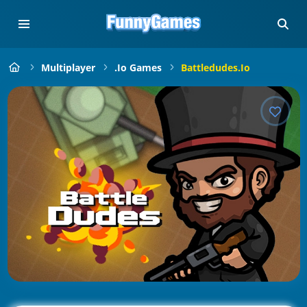
Multiplayer
.io Games
Battledudes.io