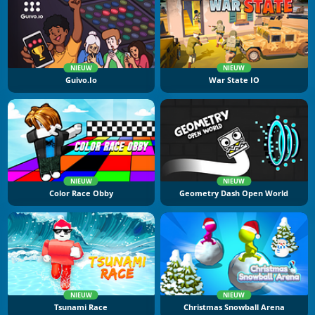
NIEUW
NIEUW
Guivo.io
War State IO
NIEUW
NIEUW
Color Race Obby
Geometry Dash Open World
NIEUW
NIEUW
Tsunami Race
Christmas Snowball Arena