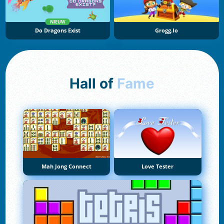
NIEUW
Do Dragons Exist
Grogg.io
Hall of
Fame
Mah Jong Connect
Love Tester