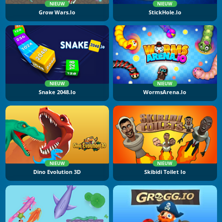
NIEUW
NIEUW
Grow Wars.io
StickHole.io
NIEUW
NIEUW
Snake 2048.io
WormsArena.io
NIEUW
NIEUW
Dino Evolution 3D
Skibidi Toilet Io