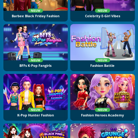
NIEUW
NIEUW
Barbee Black Friday Fashion
Celebrity E-Girl Vibes
NIEUW
NIEUW
BFFs K-Pop Fangirls
Fashion Battle
NIEUW
NIEUW
K-Pop Hunter Fashion
Fashion Heroes Academy