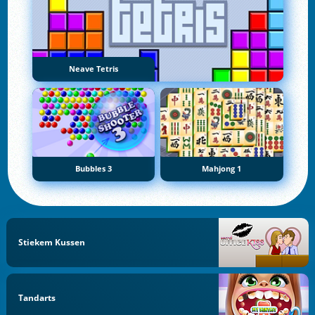
Neave Tetris
Bubbles 3
Mahjong 1
Stiekem Kussen
Tandarts