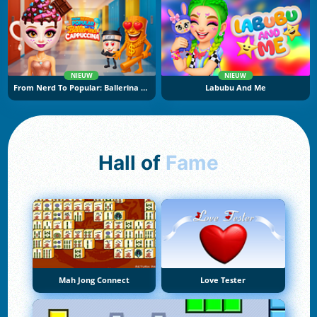
NIEUW
NIEUW
From Nerd To Popular: Ballerina Cuppuccina
Labubu And Me
Hall of
Fame
Mah Jong Connect
Love Tester