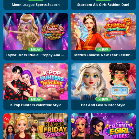
Moon League Sports Season
Stardom Alt Girls Fashion Duel
NIEUW
NIEUW
Taylor Dress Studio: Preppy And Wild West Glam
Besties Chinese New Year Celebration
NIEUW
NIEUW
K-Pop Hunters Valentine Style
Hot And Cold Winter Style