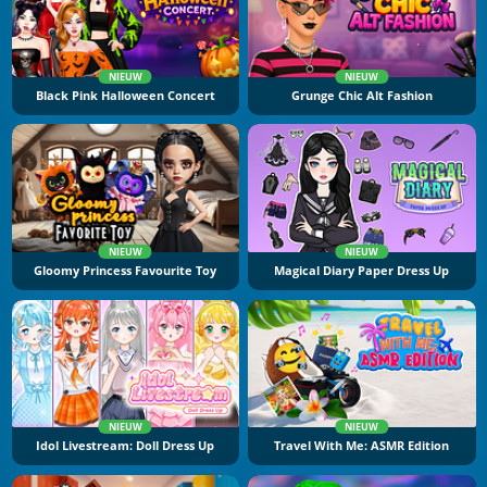
NIEUW
NIEUW
Black Pink Halloween Concert
Grunge Chic Alt Fashion
NIEUW
NIEUW
Gloomy Princess Favourite Toy
Magical Diary Paper Dress Up
NIEUW
NIEUW
Idol Livestream: Doll Dress Up
Travel With Me: ASMR Edition