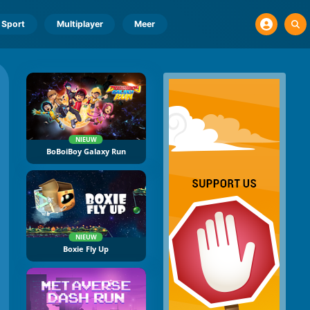
Sport
Multiplayer
Meer
NIEUW
BoBoiBoy Galaxy Run
NIEUW
Boxie Fly Up