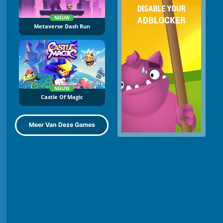
NIEUW
Metaverse Dash Run
NIEUW
Castle Of Magic
Meer Van Deze Games