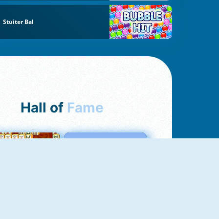
Stuiter Bal
Hall of
Fame
ah Jong Connect
Love Tester