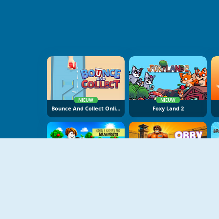
NIEUW
NIEUW
Bounce And Collect Online
Foxy Land 2
NIEUW
NIEUW
Grow A Garden For Brainrots
Obby: Pump Up Your Body