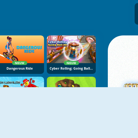
NIEUW
NIEUW
Dangerous Ride
Cyber Rolling: Going Ball 3D
NIEUW
NIEUW
Break A Lucky Block
Backyard Dig Hole 3D Simulator
M