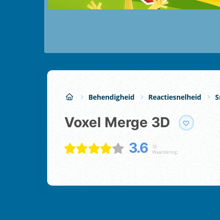
Behendigheid
Reactiesnelheid
S
Voxel Merge 3D
3.6
35
Waardering: