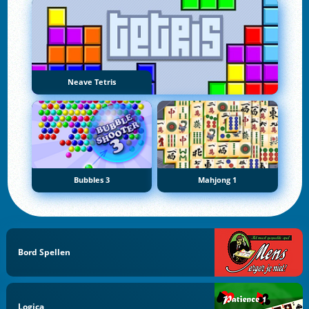
Neave Tetris
Bubbles 3
Mahjong 1
Bord Spellen
Logica