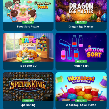
NIEUW
NIEUW
Food Sort Puzzle
Dragon Egg Master
NIEUW
NIEUW
Tape Sort 3D
Potion Sort
NIEUW
NIEUW
SpelunKing
Woolloop! Color Puzzle