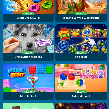
NIEUW
NIEUW
Bolts: Unscrew It!
VegaMix 2: Wild West Puzzle
NIEUW
NIEUW
Cross Stitch Masters
Pop Fruit
NIEUW
NIEUW
Marble Sort
Cake Merge 2