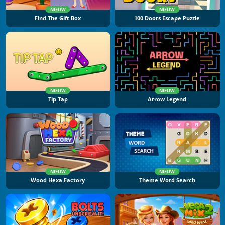
NIEUW
NIEUW
Find The Gift Box
100 Doors Escape Puzzle
NIEUW
NIEUW
Tip Tap
Arrow Legend
NIEUW
NIEUW
Wood Hexa Factory
Theme Word Search