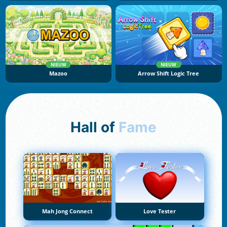
NIEUW
NIEUW
Mazoo
Arrow Shift Logic Tree
Hall of
Fame
Mah Jong Connect
Love Tester