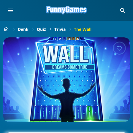
Denk
Quiz
Trivia
The Wall