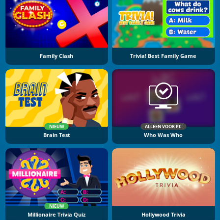
Family Clash
Trivia! Best Family Game
NIEUW
ALLEEN VOOR PC
Brain Test
Who Was Who
NIEUW
Millionaire Trivia Quiz
Hollywood Trivia