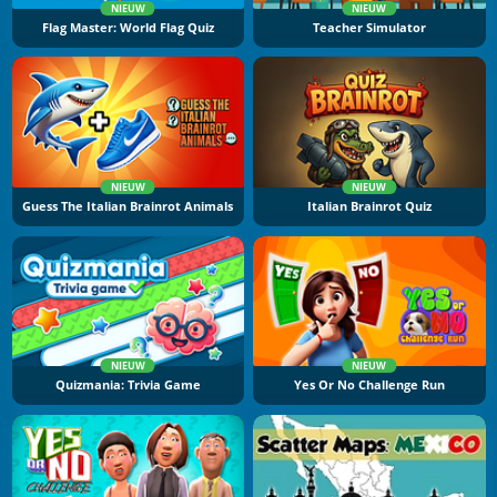
NIEUW
NIEUW
Flag Master: World Flag Quiz
Teacher Simulator
NIEUW
NIEUW
Guess The Italian Brainrot Animals
Italian Brainrot Quiz
NIEUW
NIEUW
Quizmania: Trivia Game
Yes Or No Challenge Run