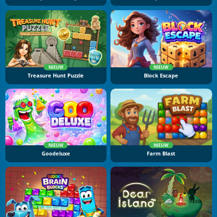
NIEUW
NIEUW
Treasure Hunt Puzzle
Block Escape
NIEUW
NIEUW
Goodeluxe
Farm Blast