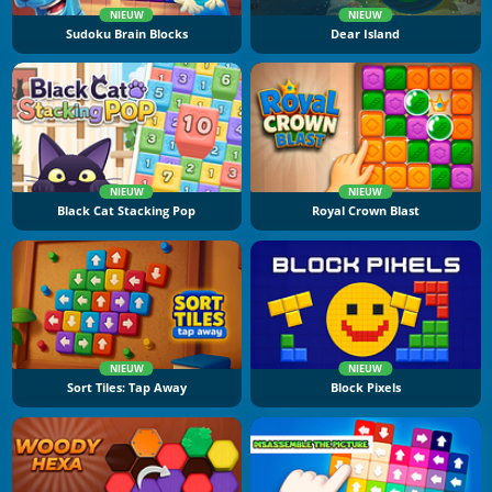
NIEUW
NIEUW
Sudoku Brain Blocks
Dear Island
NIEUW
NIEUW
Black Cat Stacking Pop
Royal Crown Blast
NIEUW
NIEUW
Sort Tiles: Tap Away
Block Pixels