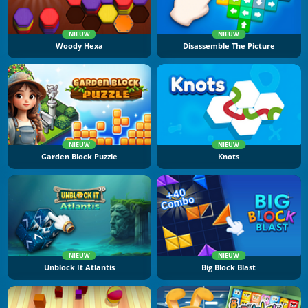
NIEUW
NIEUW
Woody Hexa
Disassemble The Picture
NIEUW
NIEUW
Garden Block Puzzle
Knots
NIEUW
NIEUW
Unblock It Atlantis
Big Block Blast