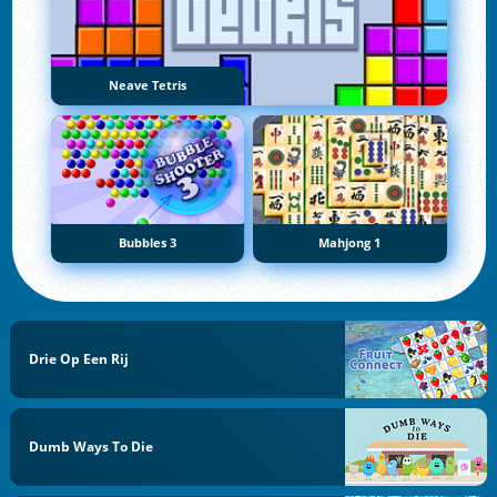
Neave Tetris
Bubbles 3
Mahjong 1
Drie Op Een Rij
Dumb Ways To Die